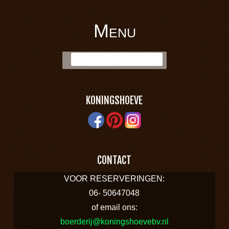
Menu
BOERDERIJ
Skip to content
Zoek:
KONINGSHOEVE
KONINGSHOEVE
CONTACT
VOOR RESERVERINGEN:
06- 50647048
of email ons:
boerderij@koningshoevebv.nl