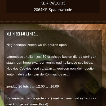
KERKWEG 33
2064KS Spaarnwoude
KLEIN BEETJE LENTE…
Nog eenmaal zetten we de deuren open..
Lammetjes , kuikentjes, 80 drachtige koeien die op springen
staan, een hoog zwanger konijn, oud hollandse spelletjes,
Noukies Cookies food caravan … gewoon een klein beetje
lente in de stallen van de Koningshoeve…
zondag 26 feb. van 12.00 tot 16.00
Parkeren achter de grote stal ( met nat weer niet in het gras…
dan kom je niet meer thuis!)