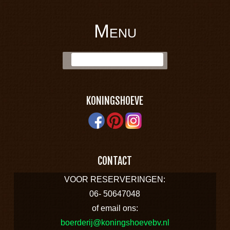
Menu
BOERDERIJ
Skip to content
Zoek:
KONINGSHOEVE
KONINGSHOEVE
CONTACT
VOOR RESERVERINGEN:
06- 50647048
of email ons:
boerderij@koningshoevebv.nl