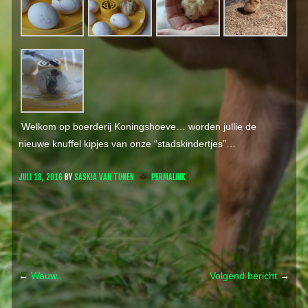
Welkom op boerderij Koningshoeve… worden jullie de
nieuwe knuffel kipjes van onze “stadskindertjes”…
JULI 18, 2016
BY
SASKIA VAN TUNEN
PERMALINK
←
Wauw..
Volgend bericht
→