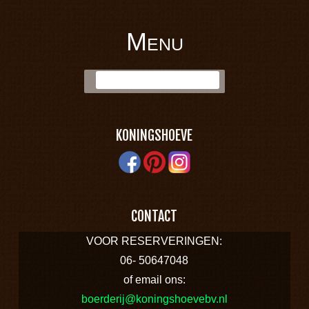
Menu
BOERDERIJ
Skip to content
Zoek:
KONINGSHOEVE
KONINGSHOEVE
CONTACT
VOOR RESERVERINGEN:
06- 50647048
of email ons:
boerderij@koningshoevebv.nl