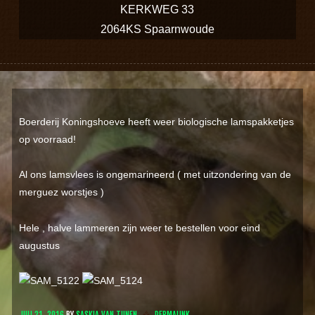
KERKWEG 33
2064KS Spaarnwoude
Boerderij Koningshoeve heeft weer biologische lamspakketjes
op voorraad!
Al ons lamsvlees is ongemarineerd ( met uitzondering van de
merguez worstjes )
Hele , halve lammeren zijn weer te bestellen voor eind
augustus
JULI 21, 2016
BY
SASKIA VAN TUNEN
PERMALINK