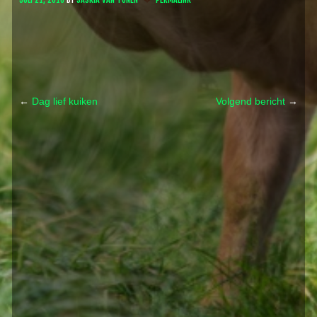
←
Dag lief kuiken
Volgend bericht
→
Post navigation