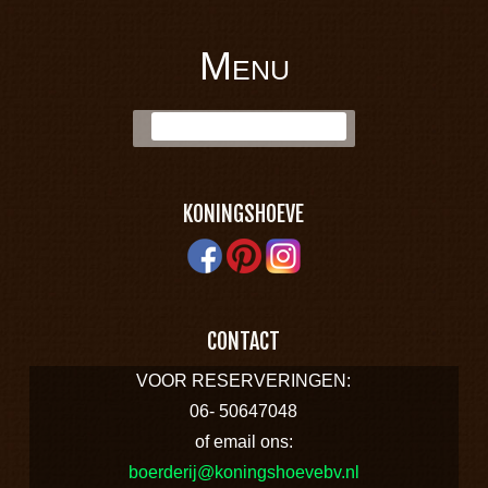
Menu
BOERDERIJ
Skip to content
Zoek:
KONINGSHOEVE
KONINGSHOEVE
CONTACT
VOOR RESERVERINGEN:
06- 50647048
of email ons:
boerderij@koningshoevebv.nl