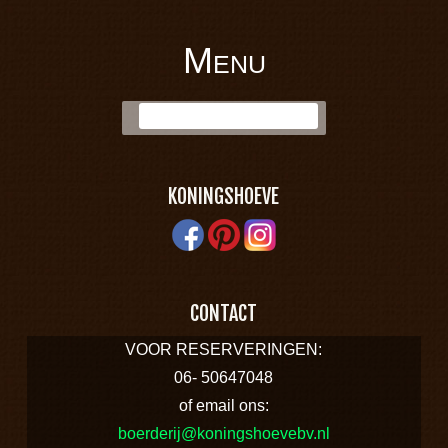
Menu
BOERDERIJ
Skip to content
Zoek:
KONINGSHOEVE
KONINGSHOEVE
CONTACT
VOOR RESERVERINGEN:
06- 50647048
of email ons:
boerderij@koningshoevebv.nl