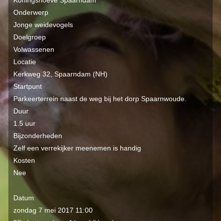
Koningshoeve Spaarndam
Onderwerp
Jonge weidevogels
Doelgroep
Volwassenen
Locatie
Kerkweg 32, Spaarndam (NH)
Startpunt
Parkeerterrein naast de weg bij het dorp Spaarnwoude.
Duur
1.5 uur
Bijzonderheden
Zelf een verrekijker meenemen is handig
Kosten
Nee
Datum
zondag 7 mei 2017 11:00