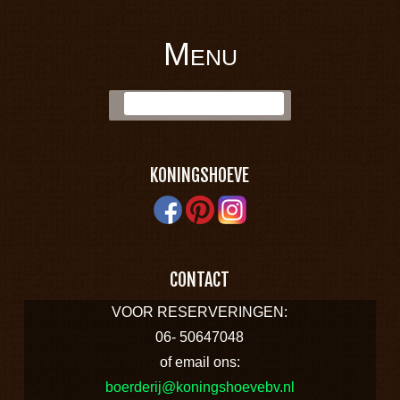
Menu
BOERDERIJ
Skip to content
Zoek:
KONINGSHOEVE
KONINGSHOEVE
CONTACT
VOOR RESERVERINGEN:
06- 50647048
of email ons:
boerderij@koningshoevebv.nl