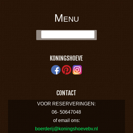
Menu
BOERDERIJ
Skip to content
Zoek:
KONINGSHOEVE
KONINGSHOEVE
CONTACT
VOOR RESERVERINGEN:
06- 50647048
of email ons:
boerderij@koningshoevebv.nl