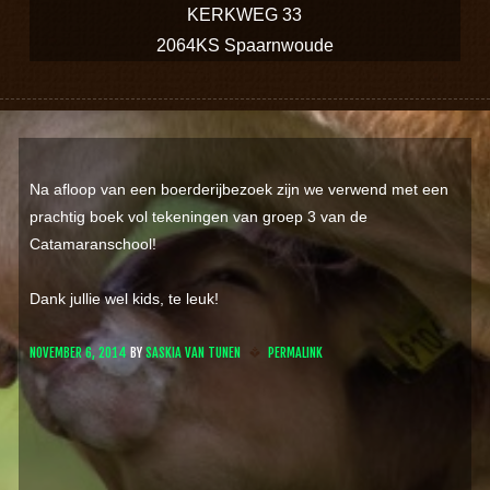
KERKWEG 33
2064KS Spaarnwoude
Na afloop van een boerderijbezoek zijn we verwend met een
prachtig boek vol tekeningen van groep 3 van de
Catamaranschool!
Dank jullie wel kids, te leuk!
NOVEMBER 6, 2014
BY
SASKIA VAN TUNEN
PERMALINK