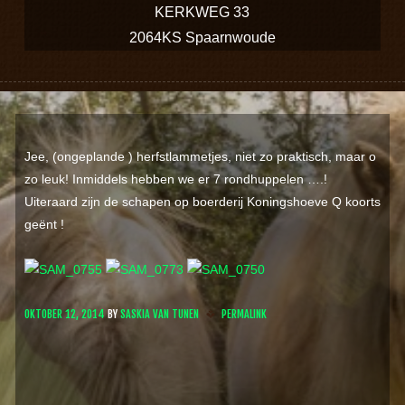
KERKWEG 33
2064KS Spaarnwoude
Jee, (ongeplande ) herfstlammetjes, niet zo praktisch, maar o
zo leuk! Inmiddels hebben we er 7 rondhuppelen ….!
Uiteraard zijn de schapen op boerderij Koningshoeve Q koorts
geënt !
OKTOBER 12, 2014
BY
SASKIA VAN TUNEN
PERMALINK