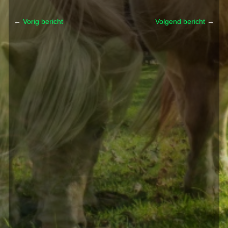
←
Vorig bericht
Volgend bericht
→
Post navigation