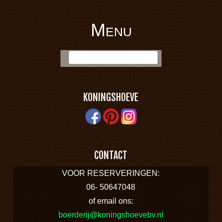
Menu
BOERDERIJ
Skip to content
Zoek:
KONINGSHOEVE
KONINGSHOEVE
CONTACT
VOOR RESERVERINGEN:
06- 50647048
of email ons:
boerderij@koningshoevebv.nl