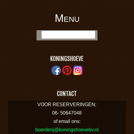
Menu
BOERDERIJ
Skip to content
Zoek:
KONINGSHOEVE
KONINGSHOEVE
CONTACT
VOOR RESERVERINGEN:
06- 50647048
of email ons:
boerderij@koningshoevebv.nl