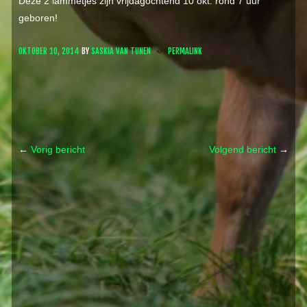
Deze 2 lammetjes zijn vrijdagochtend 10 okt. rond 7 uur
geboren!
OKTOBER 10, 2014
BY
SASKIA VAN TUNEN
PERMALINK
←
Vorig bericht
Volgend bericht
→
Post navigation