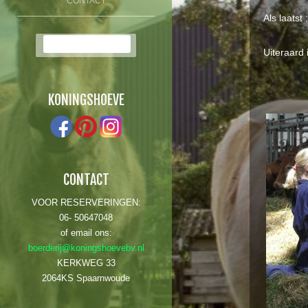
CONTACT
Als laatst
Zoek:
Uiteraard 
KONINGSHOEVE
CONTACT
VOOR RESERVERINGEN:
06- 50647048
of email ons:
boerderij@koningshoevebv.nl
KERKWEG 33
2064KS Spaarnwoude