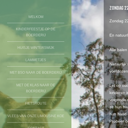
ZONDAG 22
SKIP TO CONTENT
WELKOM
Zondag 22
Menu
KINDERFEESTJE OP DE
BOERDERIJ
En natuurl
BOERDERIJ
KONINGSHOEVE
HUISJE WINTERSWIJK
Alle bale
LAMMETJES
Natuurlijk
voeldozen
MET BSO NAAR DE BOERDERIJ
MET DE KLAS NAAR DE
Let op oud
BOERDERIJ
kinderen i
volgende d
FIETSROUTE
ze hun ha
hun hand k
VLEES VAN ONZE LIMOUSINE KOE
Probeer de