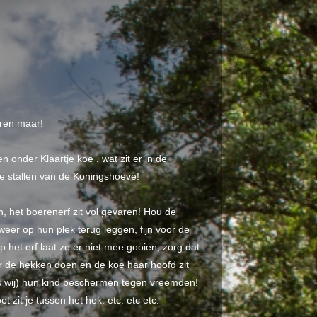
eren maar!
n onder Klaartje koe , wat zit er in de
e stallen van de Koningshoeve!
n, het boerenerf zit vol gevaren! Hou de
 weer op hun plek terug leggen, fijn voor de
p het erf laat ze er niet mee gooien, zorg dat
r de hekken doen en de koe haar hoofd zit
 als wij) hun kind beschermen tegen vreemden!
 zit je tussen het hek. etc. etc etc.