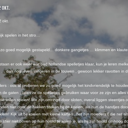
 OKT.
 okt.
ijk spelen in het stro…
n zo goed mogelijk gestapeld… donkere gangetjes … klimmen en klaut
 staan er ook weer wat oud hollandse spelletjes klaar, kun je leren melke
 … dan nog even slingeren in de touwen , gewoon lekker ravotten in d
ers : ook al proberen we zo goed mogelijk het kindvriendelijk te houde
n de gaten , laten ze de spelletjes gebruiken waar voor ze zijn en alles
ie willen spelen! We zijn omringd door sloten, overal liggen steentjes o
nden niet door de hekken steken bij de koeien, als hun de handjes doo
lem! Kijk uit bij koeien met kleine kalfjes , het zijn moeders ( die net
 stier niet boven op hun hoofd te aaien je, als hij zijn hoofd omhoog doet