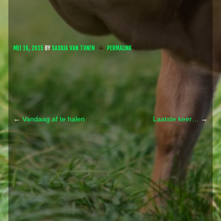
MEI 16, 2015
BY
SASKIA VAN TUNEN
PERMALINK
←
Vandaag af te halen
Laatste keer…
→
Post navigation