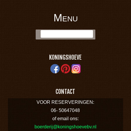
Menu
BOERDERIJ
Skip to content
Zoek:
KONINGSHOEVE
KONINGSHOEVE
CONTACT
VOOR RESERVERINGEN:
06- 50647048
of email ons:
boerderij@koningshoevebv.nl