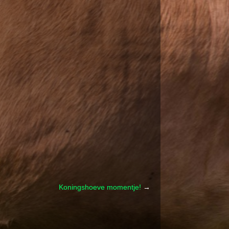
Koningshoeve momentje!
→