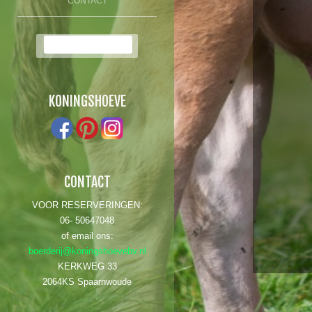
CONTACT
Zoek:
KONINGSHOEVE
CONTACT
VOOR RESERVERINGEN:
06- 50647048
of email ons:
boerderij@koningshoevebv.nl
KERKWEG 33
2064KS Spaarnwoude