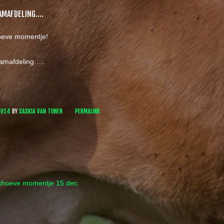
AAMAFDELING….
oeve momentje!
amafdeling…..
2014
BY
SASKIA VAN TUNEN
PERMALINK
hoeve momentje 15 dec.
 navigation