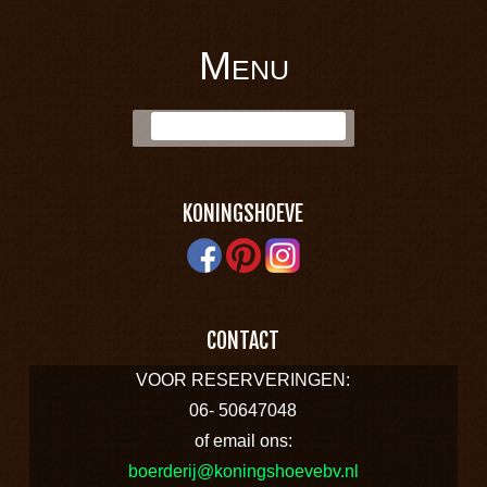
Menu
BOERDERIJ
Skip to content
Zoek:
KONINGSHOEVE
KONINGSHOEVE
CONTACT
VOOR RESERVERINGEN:
06- 50647048
of email ons:
boerderij@koningshoevebv.nl