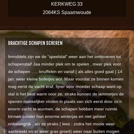
KERKWEG 33
2064KS Spaarnwoude
DRACHTIGE SCHAPEN SCHEREN
Inmiddels zijn we de “speelstal” weer aan het omtoveren tot
schapenstal! Jaa minder plek om te spelen , meer plek voor
de schapen ….. knuffelen en vanaf ( als alles goed gaat ) 14
jan. weer kleine bolletjes wol. Maar voordat ze binnen komen
mag eerst de vacht eraf, fijner voor moeder schaap want op
stal is het best warm voor ze, straks kunnen de lammetjes de
spenen makkelijker vinden in plaats van zich eerst door zo’n
enorm vacht te wurmen, de schapen hebben meer ruimte
binnen zonder hun enorme winterjas en niet geheel
onbelangrijk , als ze straks ( lees ; zodra het mooie weer
aanbreekt en er weer gras groeit) weer naar buiten mogen