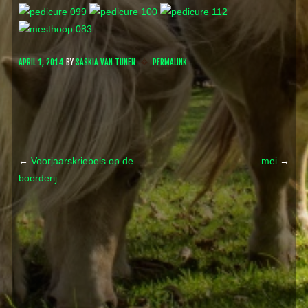
APRIL 1, 2014
BY
SASKIA VAN TUNEN
PERMALINK
←
Voorjaarskriebels op de
mei
→
boerderij
Post navigation