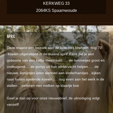
KERKWEG 33
2064KS Spaarnwoude
APRIL
Deze maand een bezoek aan de boerderij brengen, nog 70
koeien uitgerekend in de maand april! Kans dat je een
geboorte van een kalfje meemaakt….. de lammetjes groot en
ondeugend…. de ponys uit hun wintervacht helpen….. de
nieuwe konijntjes laten wennen aan kinderhandjes…kijken
naar buiten spelende koeien….. nog even aan het werk in de
stallen… oefenen met melken op klaartje koe
Geef je dan op voor onze nieuwsbrief, de uitnodiging volgt
vanzelf!