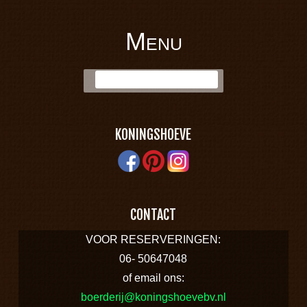
Menu
BOERDERIJ
Skip to content
Zoek:
KONINGSHOEVE
KONINGSHOEVE
CONTACT
VOOR RESERVERINGEN:
06- 50647048
of email ons:
boerderij@koningshoevebv.nl