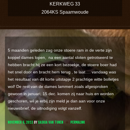
KERKWEG 33
2064KS Spaarnwoude
5 maanden geleden zag onze stoere ram in de verte zijn
koppel dames lopen, na een aantal sloten getrotseerd te
hebben bracht hij ze een kort bezoekje, de stoere boer had
het snel door en bracht hem terug , te laat…. vandaag was
het resultaat van dit korte uitstapje 2 prachtige witte bolletjes
wol! De rest van de dames lammert zoals afgesproken
gewoon in januari, 15 dec. komen zij naar huis en worden
geschoren, wil je erbij zijn meld je dan aan voor onze
nieuwsbrief, de uitnodiging volgt vanzelf.
NOVEMBER 6, 2013
BY
SASKIA VAN TUNEN
PERMALINK