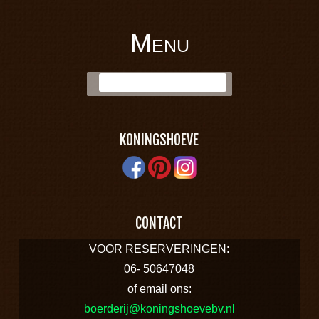
Menu
BOERDERIJ
Skip to content
Zoek:
KONINGSHOEVE
KONINGSHOEVE
CONTACT
VOOR RESERVERINGEN:
06- 50647048
of email ons:
boerderij@koningshoevebv.nl