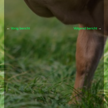
←
Vorig bericht
Volgend bericht
→
Post navigation