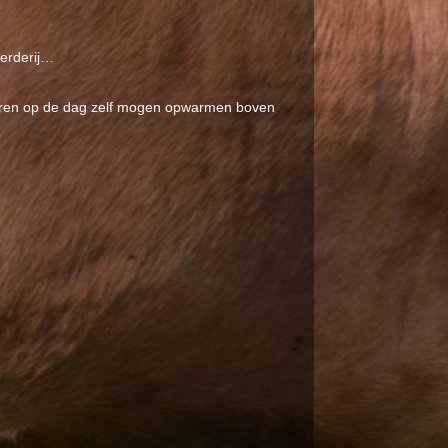
erderij…
nderen op de dag zelf mogen opwarmen boven