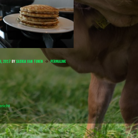
9, 2017
BY
SASKIA VAN TUNEN
PERMALINK
richt
 navigation