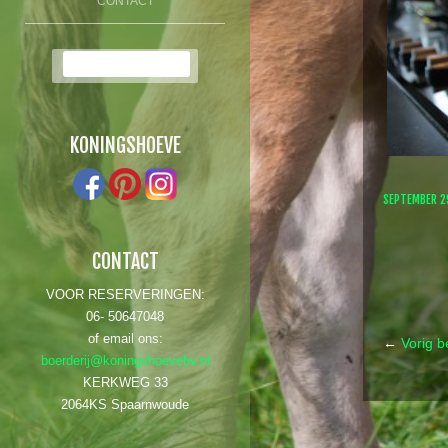
CONTACT
Zoek:
KONINGSHOEVE
SEPTEMBER 2
CONTACT
VOOR RESERVERINGEN:
06- 50647048
of email ons:
←
Vorig be
boerderij@koningshoevebv.nl
Post
KERKWEG 33
2064KS Spaarnwoude