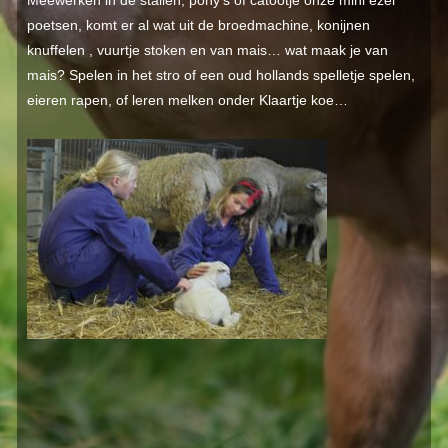
Meewerken in de stallen, pony’s of catootje onze mini ezel
poetsen, komt er al wat uit de broedmachine, konijnen
knuffelen , vuurtje stoken en van mais… wat maak je van
mais? Spelen in het stro of een oud hollands spelletje spelen,
eieren rapen, of leren melken onder Klaartje koe…