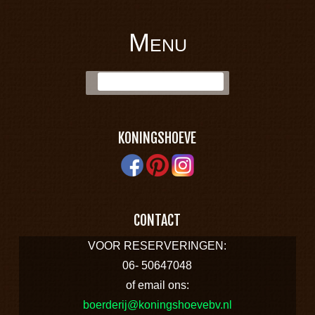
Menu
BOERDERIJ
Skip to content
Zoek:
KONINGSHOEVE
KONINGSHOEVE
CONTACT
VOOR RESERVERINGEN:
06- 50647048
of email ons:
boerderij@koningshoevebv.nl