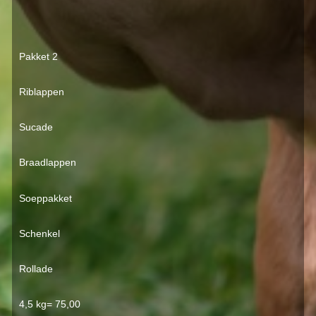
Pakket 2
Riblappen
Sucade
Braadlappen
Soeppakket
Schenkel
Rollade
4,5 kg= 75,00