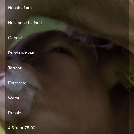
Haasbiefstuk
Hollandse biefstuk
Gehakt
Rundervinken
Tartaar
Entrecote
Worst
Rosbief
4,5 kg = 75,00