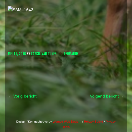
MEI 11, 2016
BY
SASKIA VAN TUNEN
PERMALINK
←
Vorig bericht
Volgend bericht
→
Post navigation
Design: 'Koningshoeve by
Wempe Web Design
. /
Privacy Beleid
/
Privacy
Tools