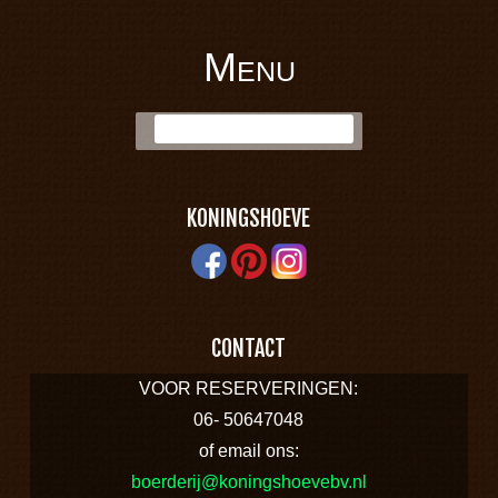
Menu
BOERDERIJ
Skip to content
Zoek:
KONINGSHOEVE
KONINGSHOEVE
CONTACT
VOOR RESERVERINGEN:
06- 50647048
of email ons:
boerderij@koningshoevebv.nl