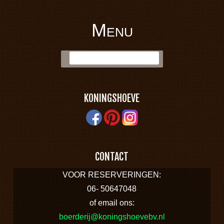
Menu
BOERDERIJ
Skip to content
Zoek:
KONINGSHOEVE
KONINGSHOEVE
CONTACT
VOOR RESERVERINGEN:
06- 50647048
of email ons:
boerderij@koningshoevebv.nl