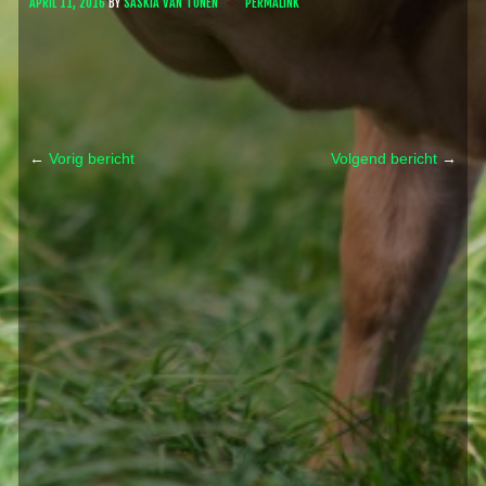
APRIL 11, 2016
BY
SASKIA VAN TUNEN
PERMALINK
←
Vorig bericht
Volgend bericht
→
Post navigation