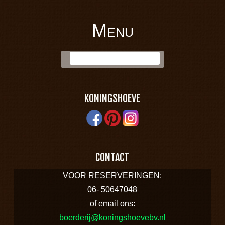
Menu
BOERDERIJ
Skip to content
Zoek:
KONINGSHOEVE
KONINGSHOEVE
CONTACT
VOOR RESERVERINGEN:
06- 50647048
of email ons:
boerderij@koningshoevebv.nl