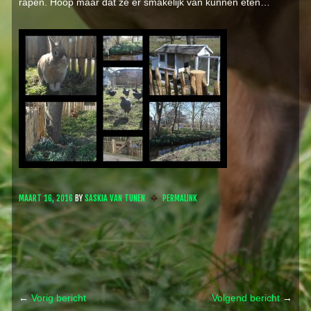
rapen. Hoop maar dat ze er smakelijk van kunnen eten…
MAART 16, 2016
BY
SASKIA VAN TUNEN
PERMALINK
←
Vorig bericht
Volgend bericht
→