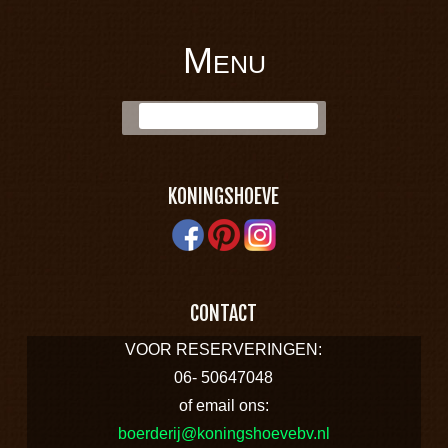
Menu
BOERDERIJ
Skip to content
Zoek:
KONINGSHOEVE
KONINGSHOEVE
CONTACT
VOOR RESERVERINGEN:
06- 50647048
of email ons:
boerderij@koningshoevebv.nl