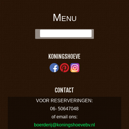
Menu
BOERDERIJ
Skip to content
Zoek:
KONINGSHOEVE
KONINGSHOEVE
CONTACT
VOOR RESERVERINGEN:
06- 50647048
of email ons:
boerderij@koningshoevebv.nl