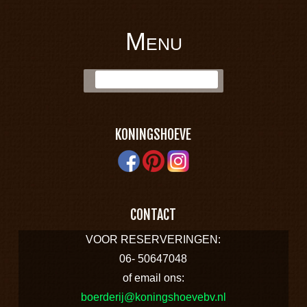
Menu
BOERDERIJ
Skip to content
Zoek:
KONINGSHOEVE
KONINGSHOEVE
CONTACT
VOOR RESERVERINGEN:
06- 50647048
of email ons:
boerderij@koningshoevebv.nl