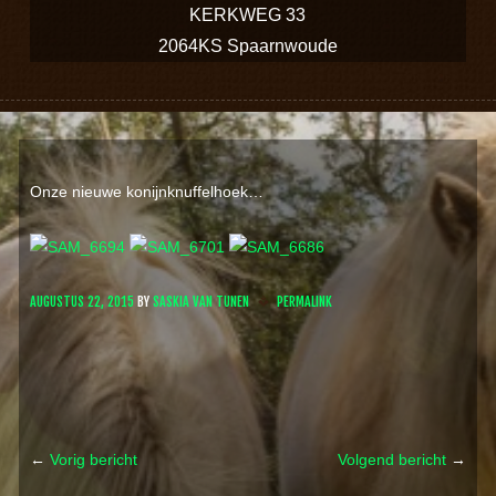
KERKWEG 33
2064KS Spaarnwoude
Onze nieuwe konijnknuffelhoek…
AUGUSTUS 22, 2015
BY
SASKIA VAN TUNEN
PERMALINK
←
Vorig bericht
Volgend bericht
→