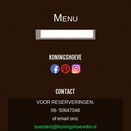
Menu
BOERDERIJ
Skip to content
Zoek:
KONINGSHOEVE
KONINGSHOEVE
CONTACT
VOOR RESERVERINGEN:
06- 50647048
of email ons:
boerderij@koningshoevebv.nl