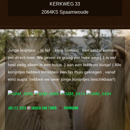
KERKWEG 33
2064KS Spaarnwoude
Jonge knijntjes… te lief .. klein formaat.. een aantal kunnen
per direct mee. We geven ze graag per twee weg ( 1 is wel
heel zielig alleen in een hokje..) aan een liefdevol huisje! ( Alle
konijntjes hebben inmiddels een fijn thuis gekregen , vanaf
eind augst. hebben we weer jonge konijntjes beschikbaar!)
JULI 27, 2015
BY
SASKIA VAN TUNEN
PERMALINK