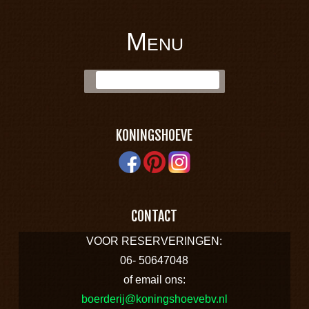
Menu
BOERDERIJ
Skip to content
Zoek:
KONINGSHOEVE
KONINGSHOEVE
CONTACT
VOOR RESERVERINGEN:
06- 50647048
of email ons:
boerderij@koningshoevebv.nl