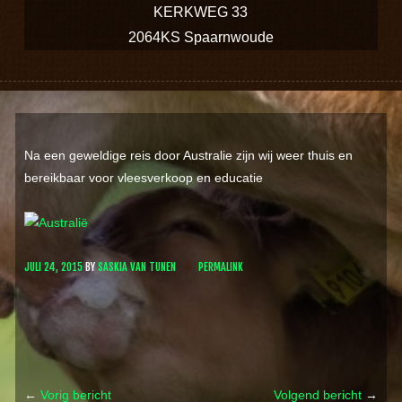
KERKWEG 33
2064KS Spaarnwoude
Na een geweldige reis door Australie zijn wij weer thuis en
bereikbaar voor vleesverkoop en educatie
JULI 24, 2015
BY
SASKIA VAN TUNEN
PERMALINK
←
Vorig bericht
Volgend bericht
→