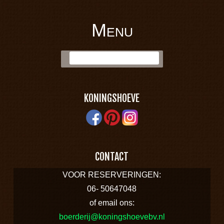
Menu
BOERDERIJ
Skip to content
Zoek:
KONINGSHOEVE
KONINGSHOEVE
CONTACT
VOOR RESERVERINGEN:
06- 50647048
of email ons:
boerderij@koningshoevebv.nl