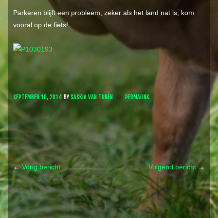
Parkeren blijft een probleem, zeker als het land nat is, kom
vooral op de fiets!
SEPTEMBER 10, 2014
BY
SASKIA VAN TUNEN
PERMALINK
←
Vorig bericht
Volgend bericht
→
Post navigation